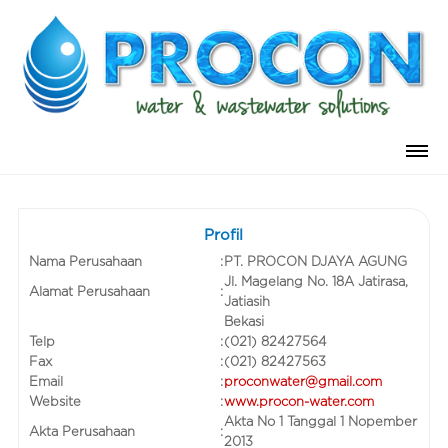
Profil
Nama Perusahaan
:
PT. PROCON DJAYA AGUNG
Jl. Magelang No. 18A Jatirasa,
Alamat Perusahaan
:
Jatiasih
Bekasi
Telp
:
(021) 82427564
Fax
:
(021) 82427563
Email
:
proconwater@gmail.com
Website
:
www.procon-water.com
Akta No 1 Tanggal 1 Nopember
Akta Perusahaan
:
2013