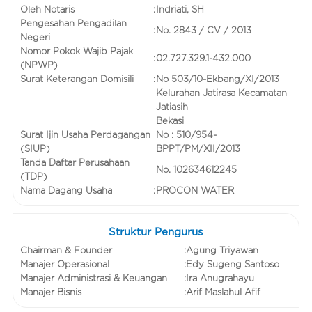
Oleh Notaris
:
Indriati, SH
Pengesahan Pengadilan
:
No. 2843 / CV / 2013
Negeri
Nomor Pokok Wajib Pajak
:
02.727.329.1-432.000
(NPWP)
Surat Keterangan Domisili
:
No 503/10-Ekbang/XI/2013
Kelurahan Jatirasa Kecamatan
Jatiasih
Bekasi
Surat Ijin Usaha Perdagangan
No : 510/954-
(SIUP)
BPPT/PM/XII/2013
Tanda Daftar Perusahaan
No. 102634612245
(TDP)
Nama Dagang Usaha
:
PROCON WATER
Struktur Pengurus
Chairman & Founder
:
Agung Triyawan
Manajer Operasional
:
Edy Sugeng Santoso
Manajer Administrasi & Keuangan
:
Ira Anugrahayu
Manajer Bisnis
:
Arif Maslahul Afif