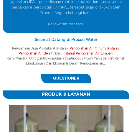
(operator) IPAL, pemeriksaan rutin ke laboratorium, serta semua
perbaikan & perawatan unit IPAL tersebut akan dilakukan oleh
Procon. Segera hubungi kami.
Penawaran terbatas.
Selamat Datang di Procon Water
Perusahaan Jasa Produksi & Instalasi
Pengolahan Air Minum
,
Instalasi
Pengolahan Air Bersih
, Dan
Instalasi Pengolahan Air Limbah
.
Kami Memiliki Unit Elektrokoagulasi (Continuous Flow) Yang Sangat Ramah
Lingkungan Dan Ekonomis Dalam Pengoperasian...
QUESTIONER
PRODUK & LAYANAN